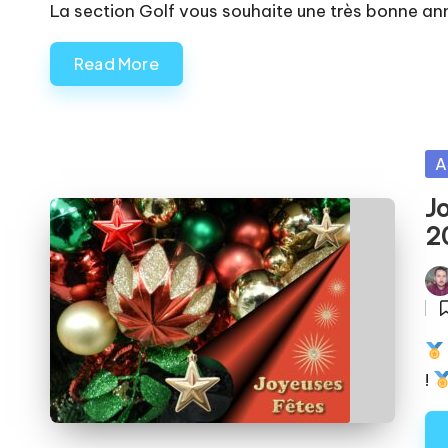
by
in
La section Golf vous souhaite une très bonne 
Read More
Po
A
in
J
2
Pos
by
P
in
!