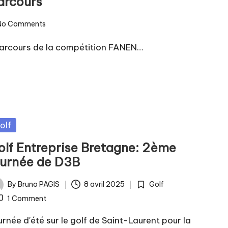
arcours
No Comments
s parcours de la compétition FANEN…
sted
olf
olf Entreprise Bretagne: 2ème
ournée de D3B
By
Bruno PAGIS
8 avril 2025
Golf
ted
Posted
1 Comment
in
urnée d'été sur le golf de Saint-Laurent pour la