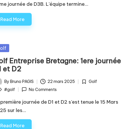
me journée de D3B. L'équipe termine…
Read More
sted
olf
olf Entreprise Bretagne: 1ere journée
1 et D2
By
Bruno PAGIS
22 mars 2025
Golf
ted
Posted
ags:
#golf
No Comments
in
 première journée de D1 et D2 s'est tenue le 15 Mars
25 sur les…
Read More