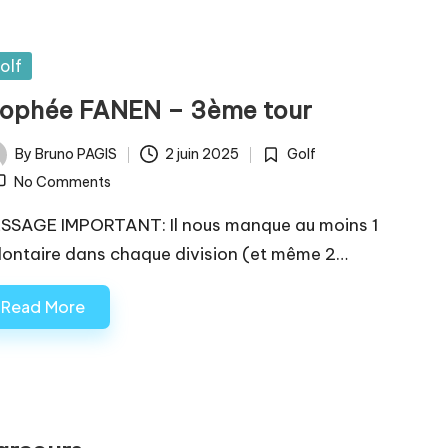
sted
olf
rophée FANEN – 3ème tour
By
Bruno PAGIS
2 juin 2025
Golf
ted
Posted
No Comments
in
SSAGE IMPORTANT: Il nous manque au moins 1
lontaire dans chaque division (et même 2…
Read More