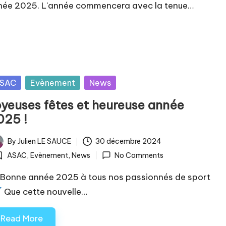
année 2025. L'année commencera avec la tenue…
sted
SAC
Evènement
News
oyeuses fêtes et heureuse année
025 !
By
Julien LE SAUCE
30 décembre 2024
ted
ASAC
,
Evènement
,
News
No Comments
osted
Bonne année 2025 à tous nos passionnés de sport
Que cette nouvelle…
Read More