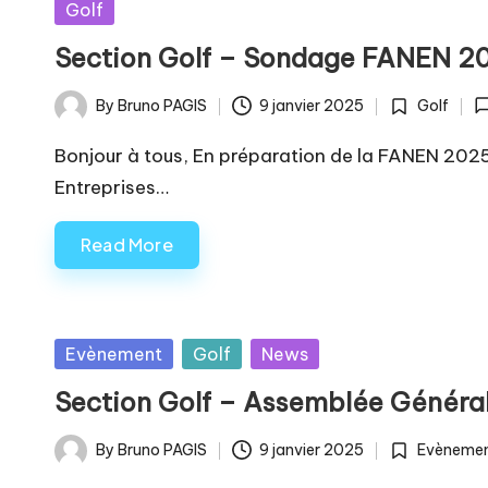
Posted
Golf
in
Section Golf – Sondage FANEN 2
By
Bruno PAGIS
9 janvier 2025
Golf
Posted
Posted
by
in
Bonjour à tous, En préparation de la FANEN 202
Entreprises…
Read More
Posted
Evènement
Golf
News
in
Section Golf – Assemblée Générale
Tags:
By
Bruno PAGIS
9 janvier 2025
Evèneme
Posted
Posted