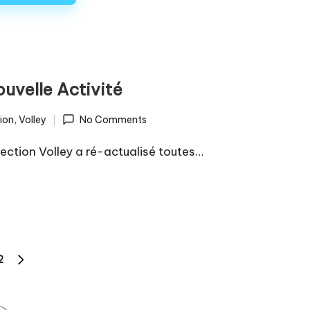
ouvelle Activité
ion
,
Volley
No Comments
ection Volley a ré-actualisé toutes…
2
NEXT
PAGE