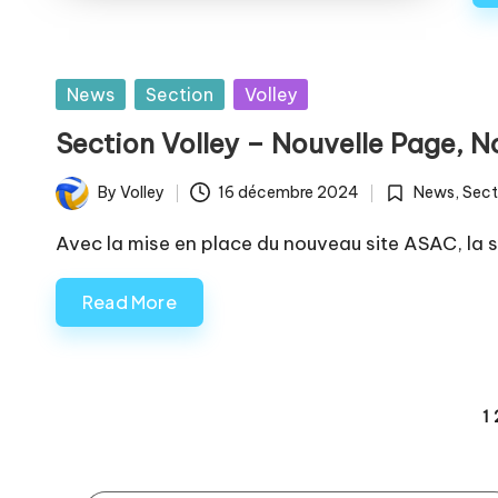
Posted
News
Section
Volley
in
Section Volley – Nouvelle Page, N
By
Volley
16 décembre 2024
News
,
Sect
Posted
Posted
by
in
Avec la mise en place du nouveau site ASAC, la s
Read More
Pagination
1
des