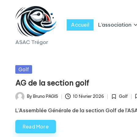
Skip
Accueil
L’association
to
content
A
ASAC Trégor
S
A
Posted
Golf
in
C
AG de la section golf
T
By
Bruno PAGIS
10 février 2026
Golf
Posted
Posted
r
by
in
L'Assemblée Générale de la section Golf de l'ASA
é
Read More