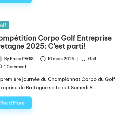
sted
olf
ompétition Corpo Golf Entreprise
retagne 2025: C’est parti!
By
Bruno PAGIS
10 mars 2025
Golf
ted
Posted
1 Comment
in
 première journée du Championnat Corpo du Golf
treprise de Bretagne se tenait Samedi 8…
Read More