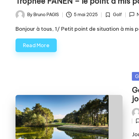
Trophée FANEN – le point à mis p
By
Bruno PAGIS
5 mai 2025
Golf
Posted
Posted
by
in
Bonjour à tous, 1/ Petit point de situation à mi
Read More
Po
G
in
G
j
Pos
by
Jo